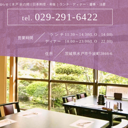
知らせ | 水戸 萩の間 | 日本料理・和食｜ランチ・ディナー・慶事・法要
029-291-6422
tel.
ラ ン チ 11:30～14:30(L.O．14:00)
営業時間
ディナー 18:00～23:00(L.O．22:00)
住所
茨城県水戸市千波町2866-6